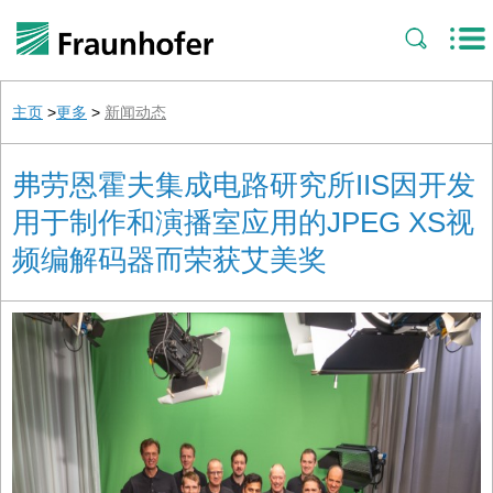
主页
>
更多
>
新闻动态
弗劳恩霍夫集成电路研究所IIS因开发
用于制作和演播室应用的JPEG XS视
频编解码器而荣获艾美奖