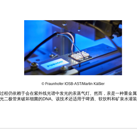
© Fraunhofer IOSB-AST/Martin Käßler
过程仍依赖于会在紫外线光谱中发光的汞蒸气灯。然而，汞是一种重金属
光二极管来破坏细菌的DNA。该技术还适用于啤酒、软饮料和矿泉水灌