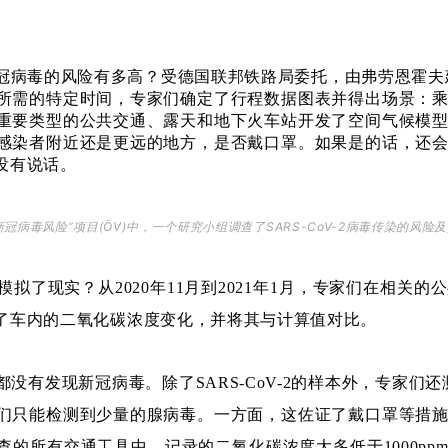
病毒的风险有多高？受德国联邦铁路局委托，由弗劳恩霍夫建筑
所需的特定时间，专家们确定了行程数据图表并得出场景：
重要类型的公共交通、露天和地下火车站开发了空间气候模
感染者附近还是更远的地方，是否戴口罩。如果是的话，还
没有说话。
新冠病毒风险”项目(ÖV)中，一个研究小组调查了SARS-CoV-2病毒传染的风
拟了现实？从2020年11月到2021年1月，专家们在相关
了车内的二氧化碳浓度变化，并将其与计算值对比。
有发现新冠病毒。除了SARS-CoV-2的样本外，专家们还
们只能检测到少量的腺病毒。一方面，这佐证了戴口罩等措
的所有交通工具中，记录的二氧化碳浓度大多低于1000pp