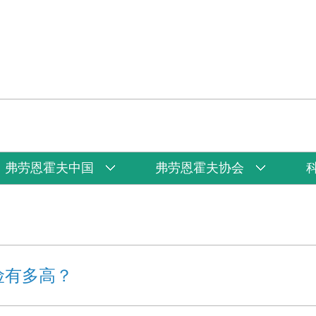
弗劳恩霍夫中国
弗劳恩霍夫协会
险有多高？