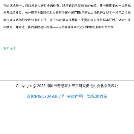
在临床试验中，必须对病人进行全面检查，以精确记录新药物的效果。其中很重要的一点是免
疫系统的反应。弗劳恩霍夫毒理学和实验医学研究所ITEM的研究人员已经发明了一种用芯片细
胞仪来描述肺部免疫细胞的方法。该方法的最大优势是：宝贵的病人细胞样本可以在冰箱中保
存数月，并对进一步的参数进行检查——以防在临床研究过程中出现新的相关方面。
更多详情
Copyright @ 2023 德国弗劳恩霍夫应用研究促进协会北京代表处
京ICP备12049367号
法律声明
|
隐私权政策