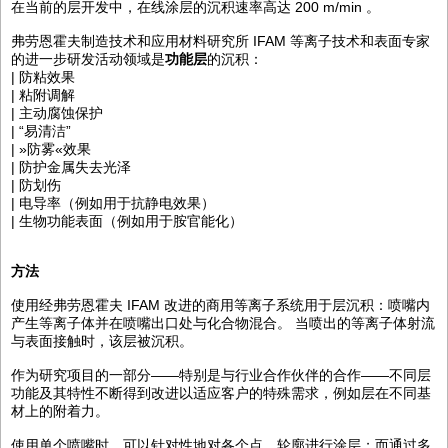
在当前的层开发中，在线涂层的沉积速率高达 200 m/min 。
弗劳恩霍夫制造技术和应用材料研究所 IFAM 等离子技术和表面专家
的进一步研发活动领域是
功能层
的沉积：
| 防粘效果
| 粘附调解
| 主动腐蚀保护
| “易清洁”
| »防雾«效果
| 防护金属失去光泽
| 防划伤
| 电导率（例如用于抗静电效果）
| 生物功能表面（例如用于胺官能化）
方法
使用经弗劳恩霍夫 IFAM 改进的商用等离子系统用于层沉积：喷嘴内
产生等离子体并在喷嘴出口处与化合物混合。 当喷出的等离子体射流
与表面接触时，该层被沉积。
作为研究项目的一部分——特别是与行业合作伙伴的合作——不同层
功能及其特性不断得到改进以适应客户的特殊需求，例如层在不同基
材上的附着力。
使用单个喷嘴时，可以针对性地对各个点、轮廓进行涂层；而通过多