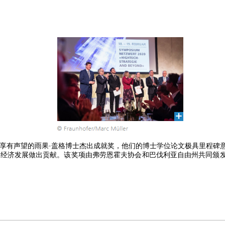
享有声望的雨果·盖格博士杰出成就奖，他们的博士学位论文极具里程碑
济发展做出贡献。该奖项由弗劳恩霍夫协会和巴伐利亚自由州共同颁发，奖金